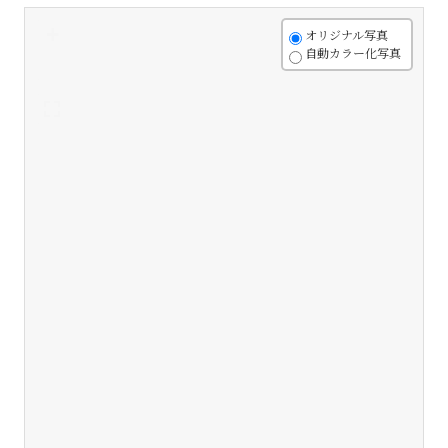
+
オリジナル写真
自動カラー化写真
-