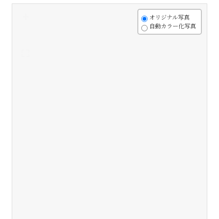
+
オリジナル写真
自動カラー化写真
-