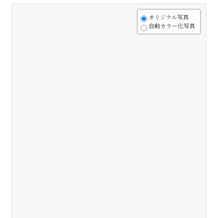
+
オリジナル写真
自動カラー化写真
-