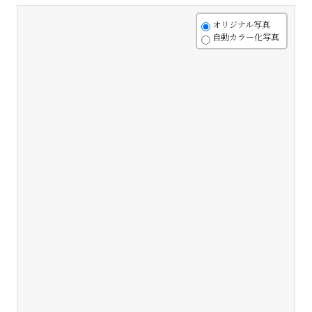
+
オリジナル写真
自動カラー化写真
-