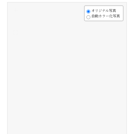
+
オリジナル写真
自動カラー化写真
-