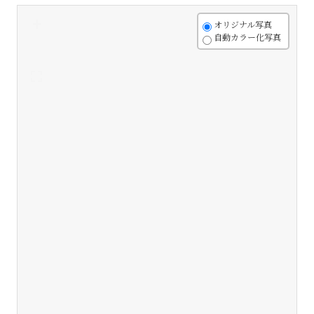
+
オリジナル写真
自動カラー化写真
-