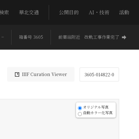
検索
華北交通
公開目的
AI・技術
活動
−
箱番号 3605
前寨站附近 改軌工事作業完了
IIIF Curation Viewer
3605-014822-0
オリジナル写真
自動カラー化写真