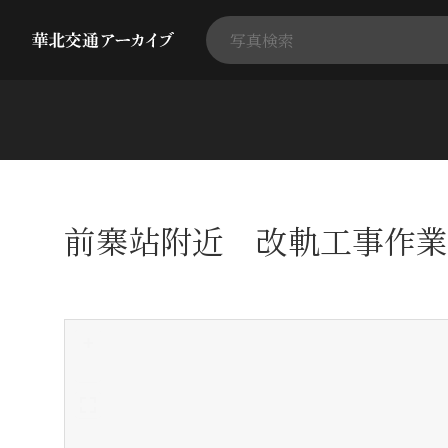
前寨站附近 改軌工事作業
+
-