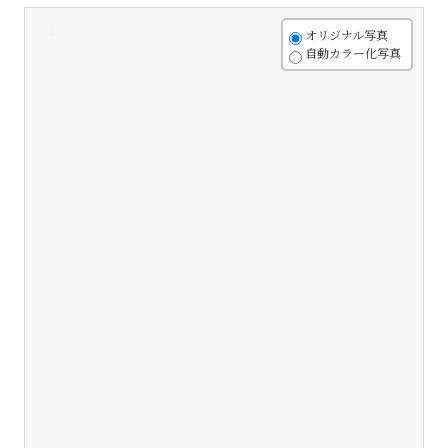
+
オリジナル写真
自動カラー化写真
-