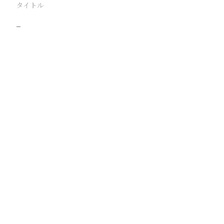
タイトル
−
駅
路線
撮影年月
撮影者