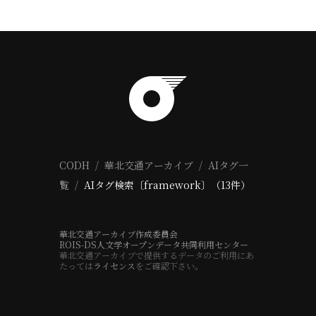
CODH
華北交通アーカイブ
AIタグ一
覧
AIタグ検索〔framework〕（13件）
華北交通アーカイブ作成委員会
ROIS-DS人文学オープンデータ共同利用センター
華北交通アーカイブで提供するデータのご利用にあ
たっては
ライセンス
をご確認下さい。