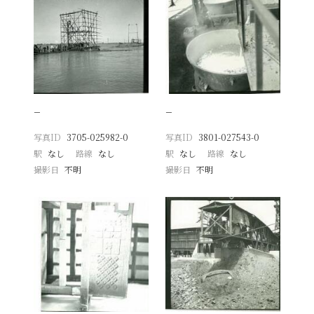
−
−
写真ID
3705-025982-0
写真ID
3801-027543-0
駅
なし
路線
なし
駅
なし
路線
なし
撮影日
不明
撮影日
不明