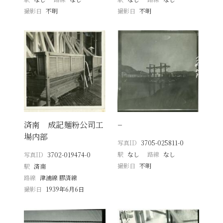
撮影日
不明
撮影日
不明
済南 成記麺粉公司工
−
場内部
写真ID
3705-025811-0
駅
なし
路線
なし
写真ID
3702-019474-0
撮影日
不明
駅
済南
路線
津浦線 膠済線
撮影日
1939年6月6日