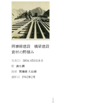
同塘線建設 橋梁建設
資材の野積み
写真ID
3806-050114-0
駅
清水澗
路線
同塘線 大台線
撮影日
1942年2月
1