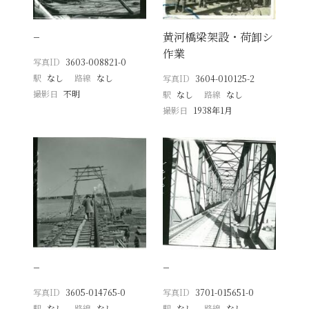
−
黄河橋梁架設・荷卸シ
作業
写真ID
3603-008821-0
駅
なし
路線
なし
写真ID
3604-010125-2
撮影日
不明
駅
なし
路線
なし
撮影日
1938年1月
−
−
写真ID
3605-014765-0
写真ID
3701-015651-0
駅
なし
路線
なし
駅
なし
路線
なし