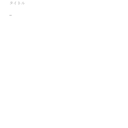
タイトル
−
駅
路線
撮影年月
撮影者