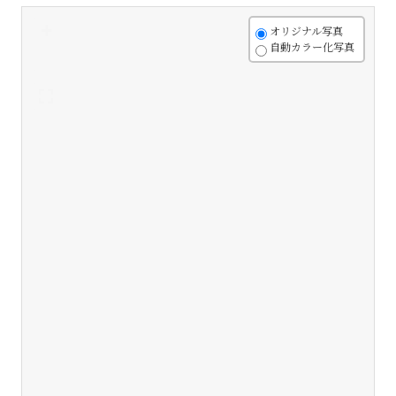
+
オリジナル写真
自動カラー化写真
-