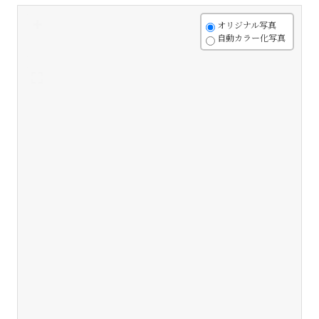
+
オリジナル写真
自動カラー化写真
-