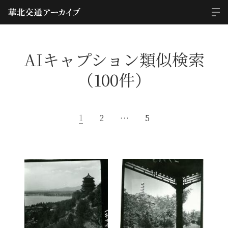
AIキャプション類似検索
（100件）
1
2
…
5