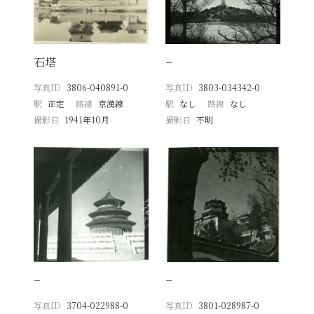
石塔
−
写真ID
3806-040891-0
写真ID
3803-034342-0
駅
正定
路線
京漢線
駅
なし
路線
なし
撮影日
1941年10月
撮影日
不明
−
−
写真ID
3704-022988-0
写真ID
3801-028987-0