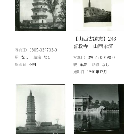
−
【山西古蹟志】243
普救寺 山西永済
写真ID
3805-039703-0
駅
なし
路線
なし
写真ID
3902-r00198-0
撮影日
不明
駅
永済
路線
なし
撮影日
1940年12月