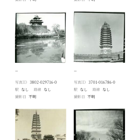
−
−
写真ID
3802-029716-0
写真ID
3701-016786-0
駅
なし
路線
なし
駅
なし
路線
なし
撮影日
不明
撮影日
不明