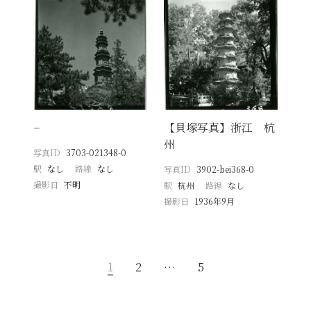
−
【貝塚写真】浙江 杭
州
写真ID
3703-021348-0
駅
なし
路線
なし
写真ID
3902-bei368-0
撮影日
不明
駅
杭州
路線
なし
撮影日
1936年9月
1
2
…
5