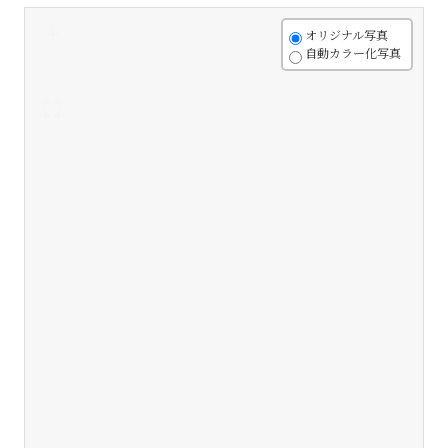
+
オリジナル写真
自動カラー化写真
-