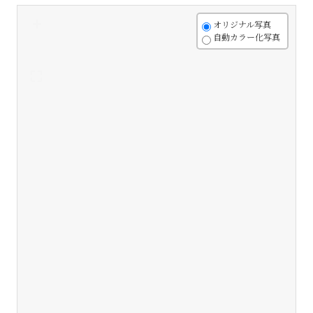
+
オリジナル写真
自動カラー化写真
-