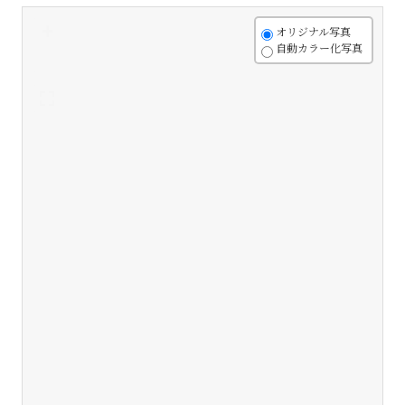
+
オリジナル写真
自動カラー化写真
-