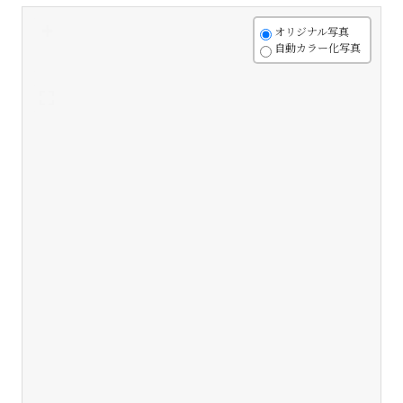
+
オリジナル写真
自動カラー化写真
-