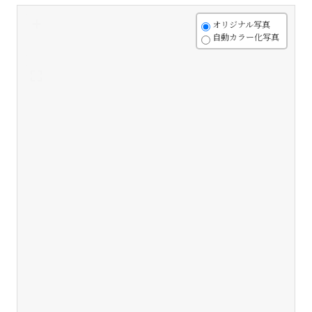
+
オリジナル写真
自動カラー化写真
-