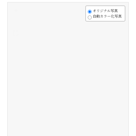
+
オリジナル写真
自動カラー化写真
-