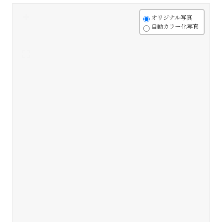
+
オリジナル写真
自動カラー化写真
-