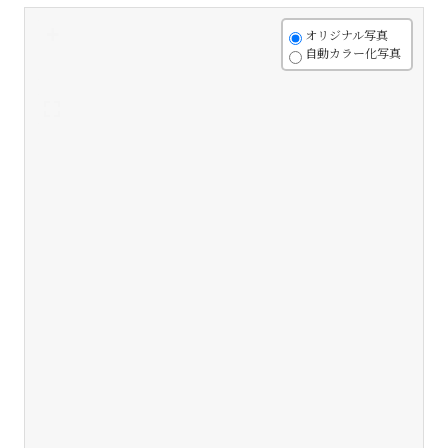
+
オリジナル写真
自動カラー化写真
-