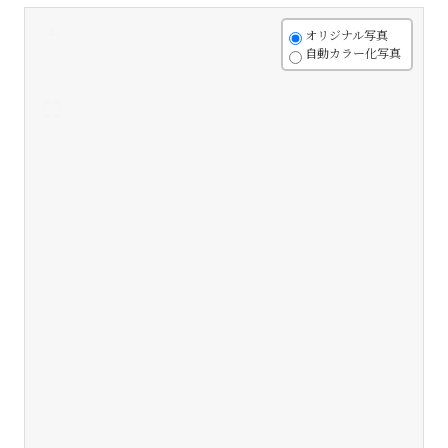
+
オリジナル写真
自動カラー化写真
-