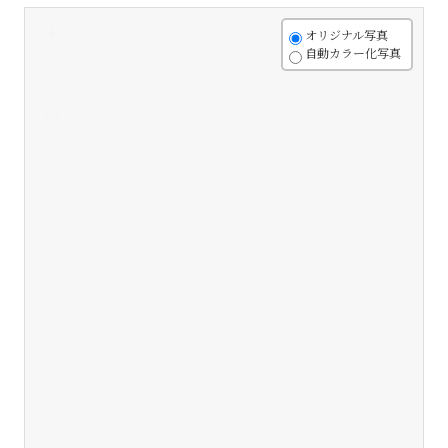
+
オリジナル写真
自動カラー化写真
-