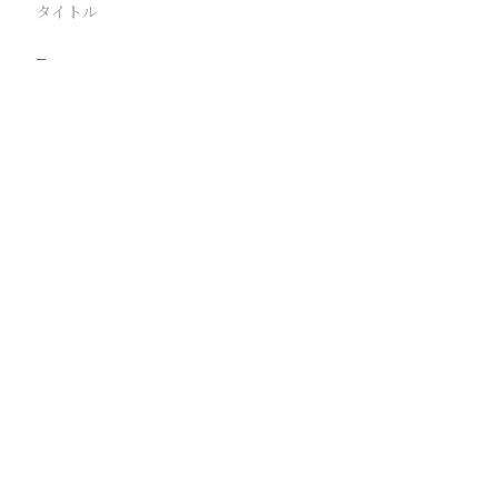
タイトル
−
駅
路線
撮影年月
撮影者