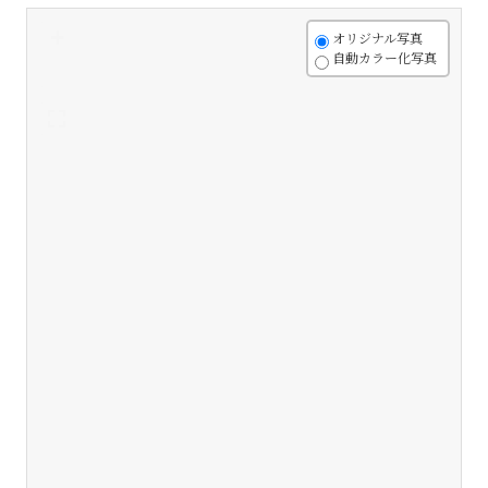
+
オリジナル写真
自動カラー化写真
-