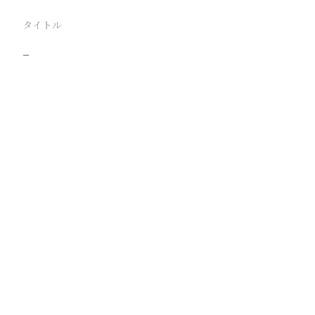
タイトル
−
駅
路線
撮影年月
撮影者