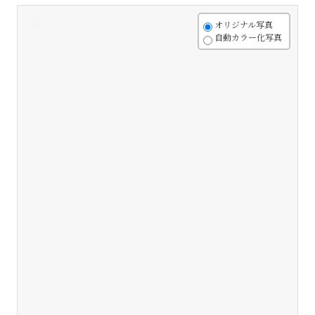
+
オリジナル写真
自動カラー化写真
-