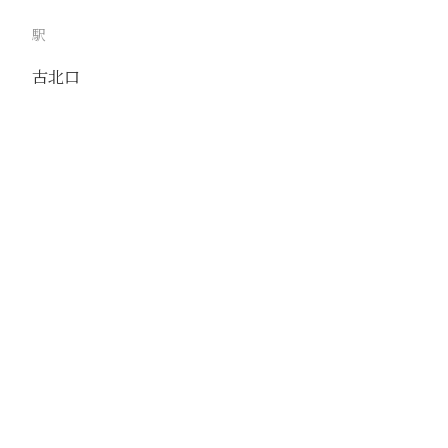
駅
古北口
路線
京古線
撮影年月
1938年11月
撮影者
安福