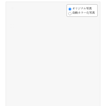
+
オリジナル写真
自動カラー化写真
-