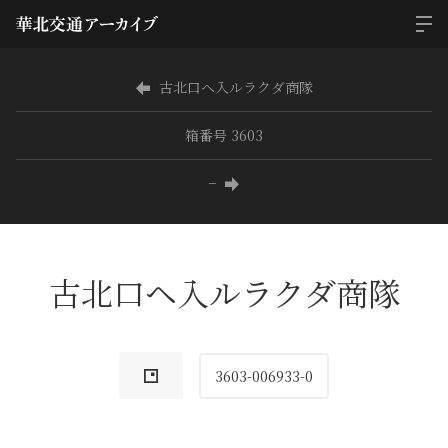
古北口ヘ入ルラクダ商隊
箱番号 3603
−
古北口ヘ入ルラクダ商隊
3603-006933-0