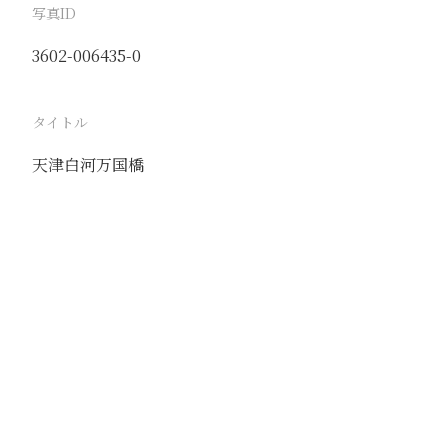
写真ID
3602-006435-0
タイトル
天津白河万国橋
駅
天津
路線
京山線
津浦線