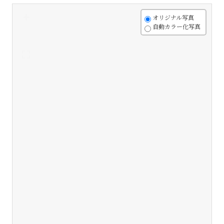
+
オリジナル写真
自動カラー化写真
-