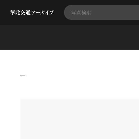
−
+
-