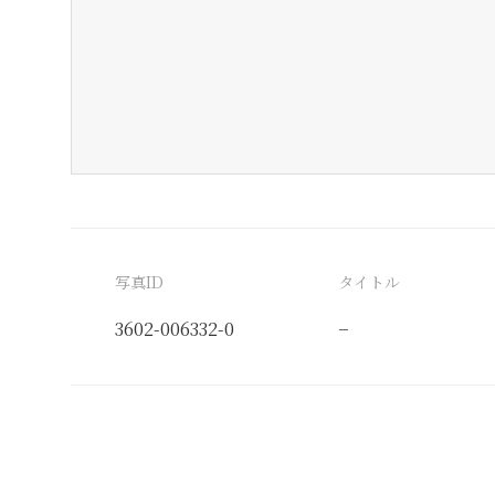
写真ID
タイトル
3602-006332-0
−
分類番号
検閲印