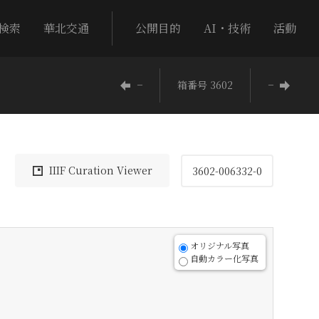
検索
華北交通
公開目的
AI・技術
活動
−
箱番号 3602
−
IIIF Curation Viewer
3602-006332-0
オリジナル写真
自動カラー化写真