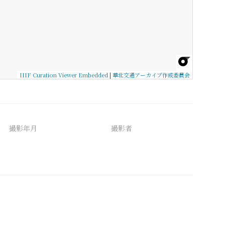
IIIF Curation Viewer Embedded
|
華北交通アーカイブ作成委員会
撮影年月
撮影者
備考