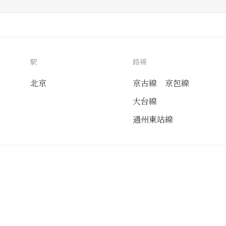
駅
路線
北京
京古線
京包線
大台線
通州東站線
送付先
使用目的
自家用