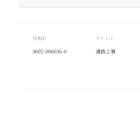
写真ID
タイトル
3602-006036-0
道路工事
分類番号
検閲印
建
軍報道課
19390629伊藤,
軍報道課
19400612宮田