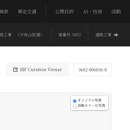
検索
華北交通
公開目的
AI・技術
活動
路工事 （万寿山街道）
箱番号 3602
道路工事
IIIF Curation Viewer
3602-006036-0
オリジナル写真
自動カラー化写真