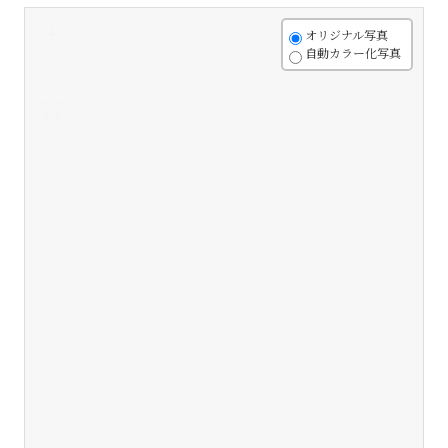
+
オリジナル写真
自動カラー化写真
-