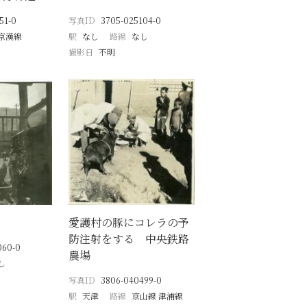
51-0
写真ID
3705-025104-0
京漢線
駅
なし
路線
なし
撮影日
不明
愛護村の豚にコレラの予
防注射をする 中央鉄路
060-0
農場
し
写真ID
3806-040499-0
駅
天津
路線
京山線 津浦線