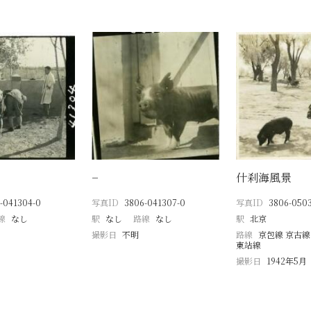
−
什刹海風景
-041304-0
写真ID
3806-041307-0
写真ID
3806-0503
線
なし
駅
なし
路線
なし
駅
北京
撮影日
不明
路線
京包線 京古線
東站線
撮影日
1942年5月