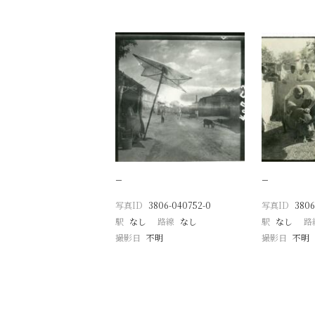
−
−
写真ID
3806-040752-0
写真ID
3806
駅
なし
路線
なし
駅
なし
路
撮影日
不明
撮影日
不明