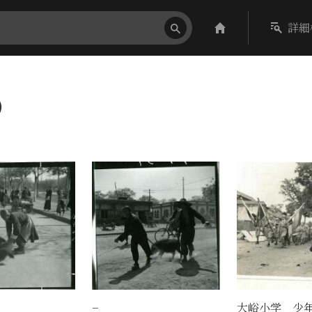
詳細
）
−
大峪小学 少