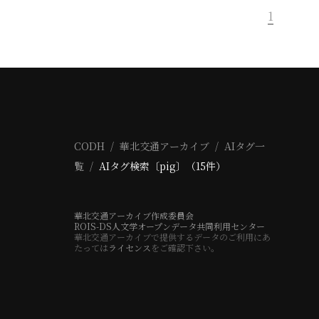
1
CODH
華北交通アーカイブ
AIタグ一
覧
AIタグ検索〔pig〕（15件）
華北交通アーカイブ作成委員会
ROIS-DS人文学オープンデータ共同利用センター
華北交通アーカイブで提供するデータのご利用にあ
たっては
ライセンス
をご確認下さい。