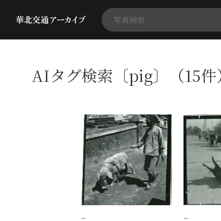
AIタグ検索〔pig〕（15件
−
−