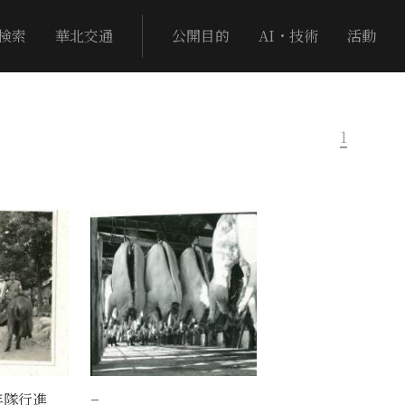
検索
華北交通
公開目的
AI・技術
活動
1
年隊行進
−