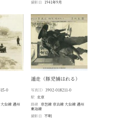
撮影日
1941年9月
遁走（豚児捕はれる）
15-0
写真ID
3902-018211-0
駅
北京
 大台線 通州
路線
京包線 京古線 大台線 通州
東站線
撮影日
不明