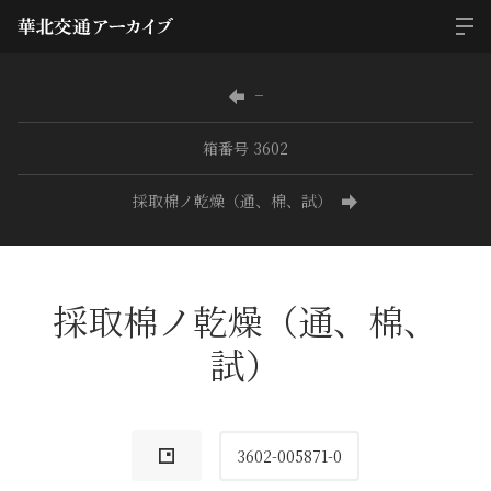
−
箱番号 3602
採取棉ノ乾燥（通、棉、試）
採取棉ノ乾燥（通、棉、
試）
3602-005871-0