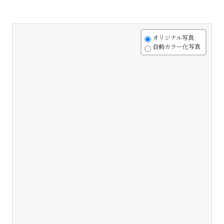
+
オリジナル写真
自動カラー化写真
-