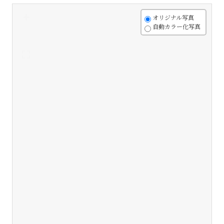
+
オリジナル写真
自動カラー化写真
-