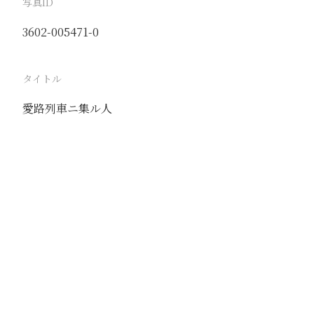
写真ID
3602-005471-0
タイトル
愛路列車ニ集ル人
駅
沙河鎮
路線
京包線
撮影年月