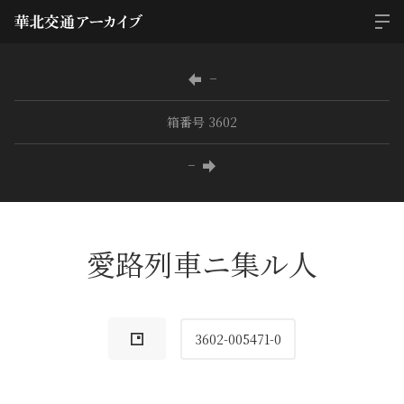
−
箱番号 3602
−
愛路列車ニ集ル人
3602-005471-0