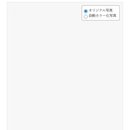
+
オリジナル写真
自動カラー化写真
-