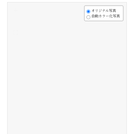
+
オリジナル写真
自動カラー化写真
-