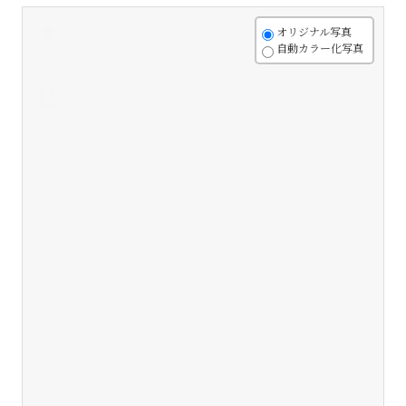
+
オリジナル写真
自動カラー化写真
-