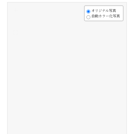
+
オリジナル写真
自動カラー化写真
-