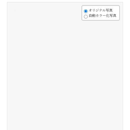
+
オリジナル写真
自動カラー化写真
-