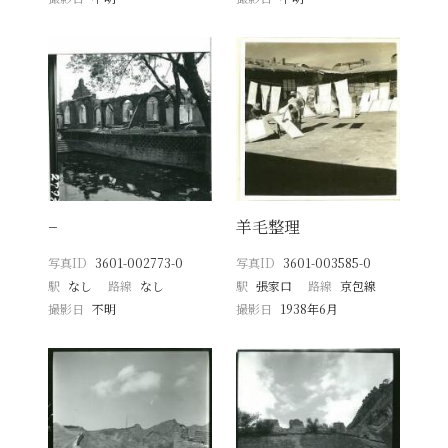
−
羊毛整理
写真ID
3601-002773-0
写真ID
3601-003585-0
駅
なし
路線
なし
駅
張家口
路線
京包線
撮影日
不明
撮影日
1938年6月