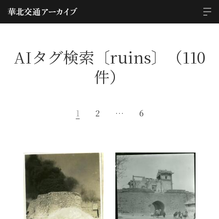
AIタグ検索〔ruins〕（110
件）
1
2
…
6