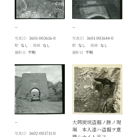
−
−
写真ID
3601-003616-0
写真ID
3601-003644-0
駅
なし
路線
なし
駅
なし
路線
なし
撮影日
不明
撮影日
不明
−
大同炭坑盗掘ノ跡ノ現
場 本人達ハ盗掘ヲ意
写真ID
3602-003711-0
識シナイト言フ