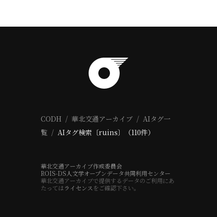
CODH
華北交通アーカイブ
AIタグ一
覧
AIタグ検索〔ruins〕（110件）
華北交通アーカイブ作成委員会
ROIS-DS人文学オープンデータ共同利用センター
華北交通アーカイブで提供するデータのご利用にあ
たっては
ライセンス
をご確認下さい。