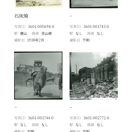
石灰焼
−
写真ID
3601-000694-0
写真ID
3601-001743-0
駅
唐山
路線
京山線
駅
なし
路線
なし
撮影日
1938年2月
撮影日
不明
−
−
写真ID
3601-001744-0
写真ID
3601-002772-0
駅
なし
路線
なし
駅
なし
路線
なし
撮影日
不明
撮影日
不明