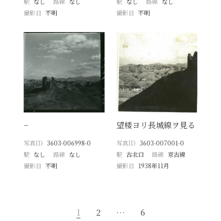
駅
なし
路線
なし
駅
なし
路線
なし
撮影日
不明
撮影日
不明
−
望楼ヨリ長城線ヲ見る
写真ID
3603-006998-0
写真ID
3603-007001-0
駅
なし
路線
なし
駅
古北口
路線
京古線
撮影日
不明
撮影日
1938年11月
1
2
…
6