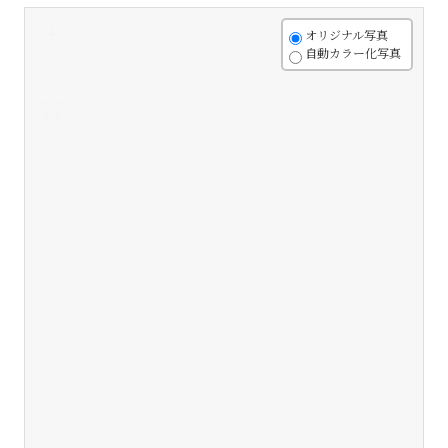
+
オリジナル写真
自動カラー化写真
-