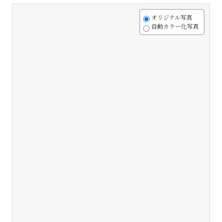
+
オリジナル写真
自動カラー化写真
-