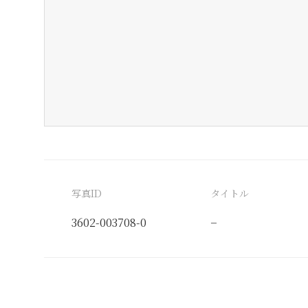
写真ID
タイトル
3602-003708-0
−
分類番号
検閲印