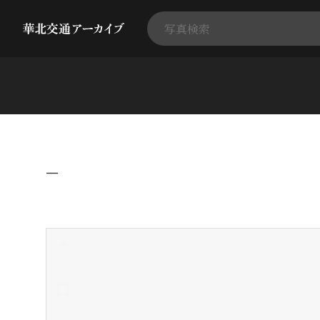
−
+
-