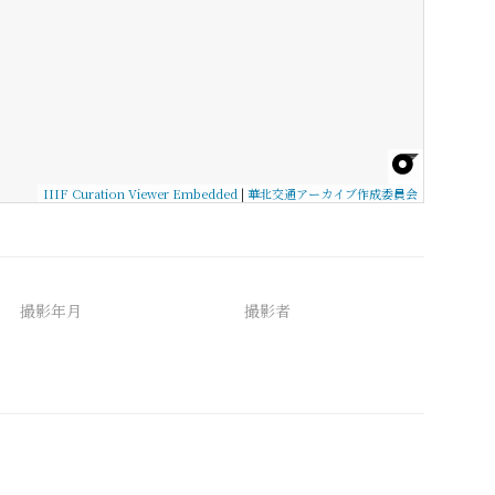
IIIF Curation Viewer Embedded
|
華北交通アーカイブ作成委員会
撮影年月
撮影者
備考