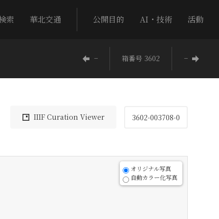
検索
華北交通
公開目的
AI・技術
活動
−
箱番号 3602
−
IIIF Curation Viewer
3602-003708-0
オリジナル写真
自動カラー化写真