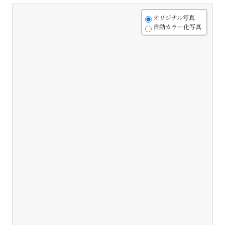
+
オリジナル写真
自動カラー化写真
-