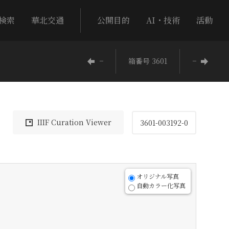
検索
華北交通
公開目的
AI・技術
活動
−
箱番号 3601
−
IIIF Curation Viewer
3601-003192-0
オリジナル写真
自動カラー化写真