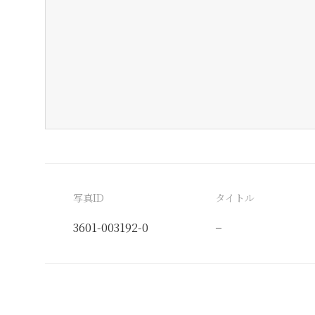
写真ID
タイトル
3601-003192-0
−
分類番号
検閲印