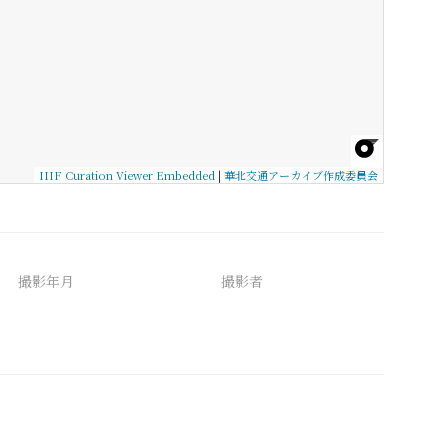
IIIF Curation Viewer Embedded
|
華北交通アーカイブ作成委員会
撮影年月
撮影者
備考