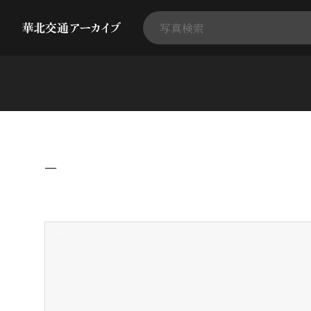
−
+
-