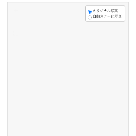
+
オリジナル写真
自動カラー化写真
-