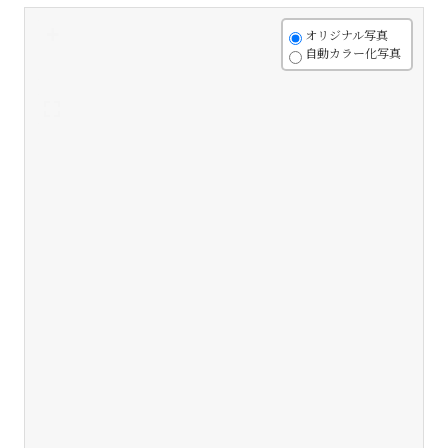
+
オリジナル写真
自動カラー化写真
-