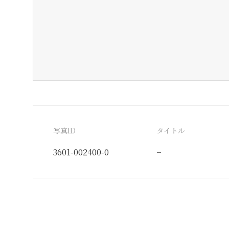
写真ID
タイトル
3601-002400-0
−
分類番号
検閲印