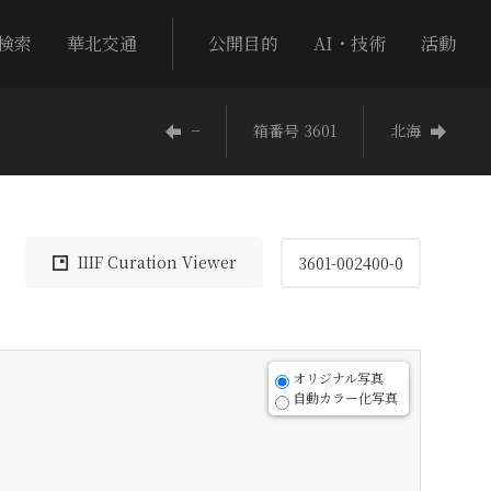
検索
華北交通
公開目的
AI・技術
活動
−
箱番号 3601
北海
IIIF Curation Viewer
3601-002400-0
オリジナル写真
自動カラー化写真