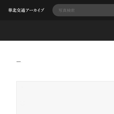
−
+
-