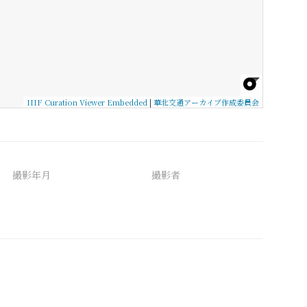
IIIF Curation Viewer Embedded
|
華北交通アーカイブ作成委員会
撮影年月
撮影者
備考