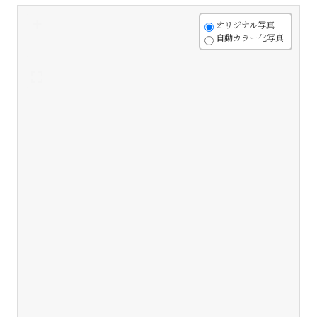
+
オリジナル写真
自動カラー化写真
-