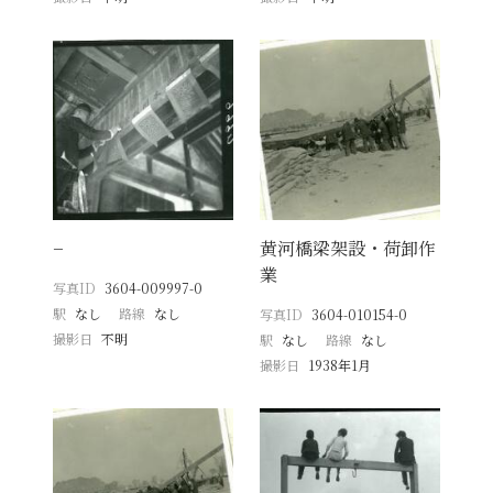
−
黄河橋梁架設・荷卸作
業
写真ID
3604-009997-0
駅
なし
路線
なし
写真ID
3604-010154-0
撮影日
不明
駅
なし
路線
なし
撮影日
1938年1月