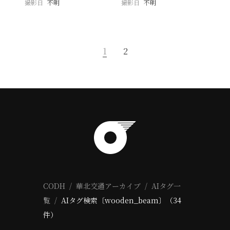
撮影日
不明
撮影日
不明
1
2
CODH
華北交通アーカイブ
AIタグ一
覧
AIタグ検索〔wooden_beam〕（34
件）