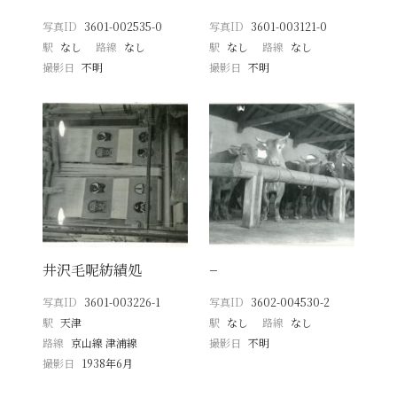
写真ID
3601-002535-0
写真ID
3601-003121-0
駅
なし
路線
なし
駅
なし
路線
なし
撮影日
不明
撮影日
不明
井沢毛呢紡績処
−
写真ID
3601-003226-1
写真ID
3602-004530-2
駅
天津
駅
なし
路線
なし
路線
京山線 津浦線
撮影日
不明
撮影日
1938年6月