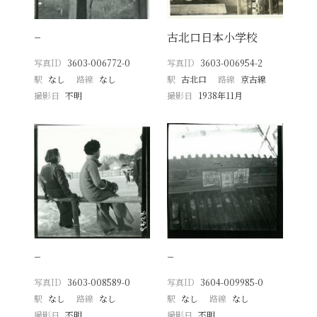
−
古北口日本小学校
写真ID
3603-006772-0
写真ID
3603-006954-2
駅
なし
路線
なし
駅
古北口
路線
京古線
撮影日
不明
撮影日
1938年11月
−
−
写真ID
3603-008589-0
写真ID
3604-009985-0
駅
なし
路線
なし
駅
なし
路線
なし
撮影日
不明
撮影日
不明