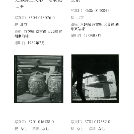
ニテ
写真ID
3605-013884-0
駅
北京
写真ID
3604-013076-0
路線
京包線 京古線 大台線 通
駅
北京
州東站線
路線
京包線 京古線 大台線 通
撮影日
1939年3月
州東站線
撮影日
1939年2月
−
−
写真ID
3701-016138-0
写真ID
3701-017882-0
駅
なし
路線
なし
駅
なし
路線
なし