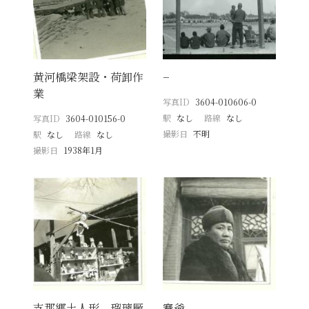
黄河橋梁架設・荷卸作
−
業
写真ID
3604-010606-0
駅
なし
路線
なし
写真ID
3604-010156-0
撮影日
不明
駅
なし
路線
なし
撮影日
1938年1月
支那郷土人形 瑠璃厰
賽爺