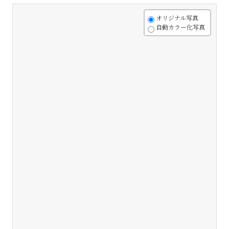
+
オリジナル写真
自動カラー化写真
-