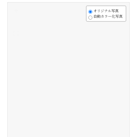
+
オリジナル写真
自動カラー化写真
-